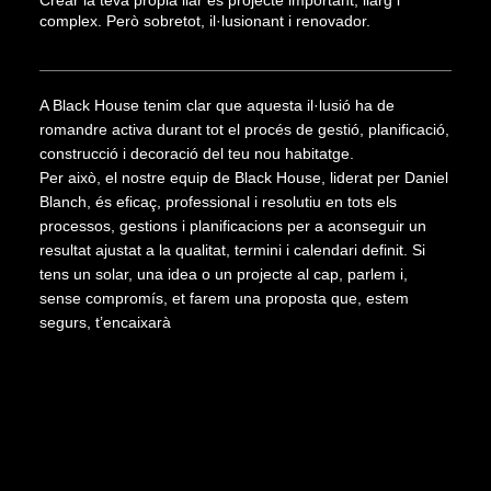
Crear la teva pròpia llar és projecte important, llarg i
complex. Però sobretot, il·lusionant i renovador.
A Black House tenim clar que aquesta il·lusió ha de
romandre activa durant tot el procés de gestió, planificació,
construcció i decoració del teu nou habitatge.
Per això, el nostre equip de Black House, liderat per Daniel
Blanch, és eficaç, professional i resolutiu en tots els
processos, gestions i planificacions per a aconseguir un
resultat ajustat a la qualitat, termini i calendari definit. Si
tens un solar, una idea o un projecte al cap, parlem i,
sense compromís, et farem una proposta que, estem
segurs, t’encaixarà