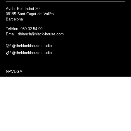
Avda. Bell Indret 30
08195 Sant Cugat del Vallès
Barcelona
Telèfon:
930 02 54 90
Email:
dblanch@black-house.
com
/ @theblackhouse.studio
/ @theblackhouse.studio
NAVEGA
Black House
Projectes
Serveis
Project Management
Blog
Contacte